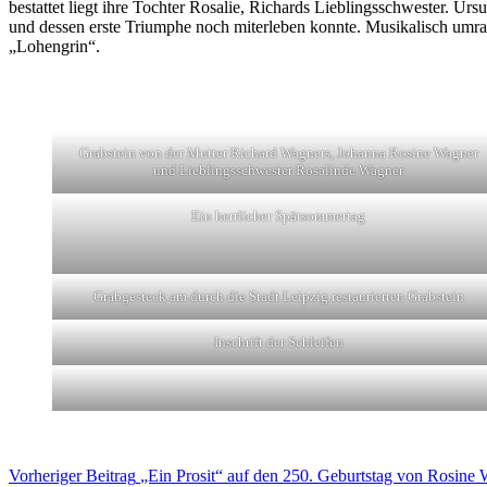
bestattet liegt ihre Tochter Rosalie, Richards Lieblingsschwester. 
und dessen erste Triumphe noch miterleben konnte. Musikalisch umr
„Lohengrin“.
Grabstein von der Mutter Richard Wagners, Johanna Rosine Wagner
und Lieblingsschwester Rosalinde Wagner
Ein herrlicher Spätsommertag
Grabgesteck am durch die Stadt Leipzig restaurierten Grabstein
Inschrift der Schleifen
Vorheriger
Beitrag
„Ein Prosit“ auf den 250. Geburtstag von Rosine