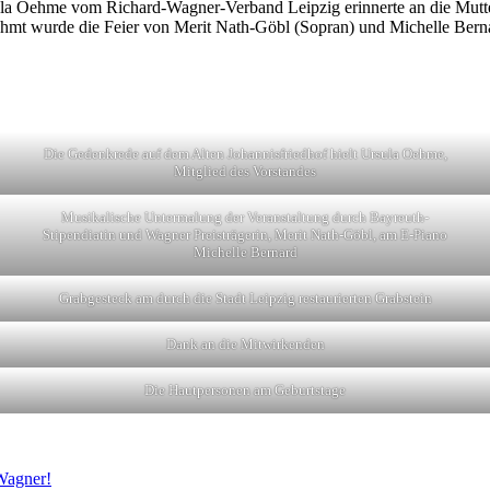
Ursula Oehme vom Richard-Wagner-Verband Leipzig erinnerte an die Mutte
ahmt wurde die Feier von Merit Nath-Göbl (Sopran) und Michelle Bern
Die Gedenkrede auf dem Alten Johannisfriedhof hielt Ursula Oehme,
Mitglied des Vorstandes
Musikalische Untermalung der Veranstaltung durch Bayreuth-
Stipendiatin und Wagner Preisträgerin, Merit Nath-Göbl, am E-Piano
Michelle Bernard
Grabgesteck am durch die Stadt Leipzig restaurierten Grabstein
Dank an die Mitwirkenden
Die Hautpersonen am Geburtstage
 Wagner!