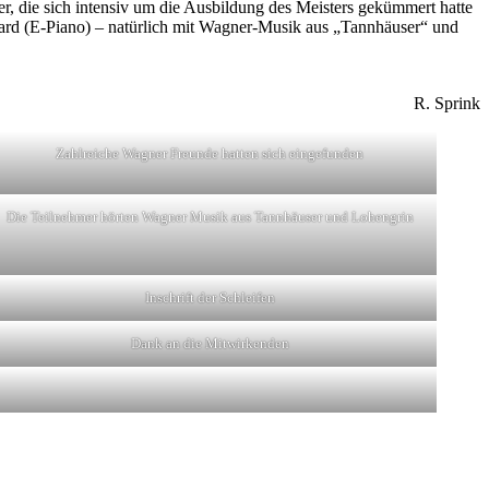
r, die sich intensiv um die Ausbildung des Meisters gekümmert hatte
ard (E-Piano) – natürlich mit Wagner-Musik aus „Tannhäuser“ und
R. Sprink
Zahlreiche Wagner Freunde hatten sich eingefunden
Die Teilnehmer hörten Wagner Musik aus Tannhäuser und Lohengrin
Inschrift der Schleifen
Dank an die Mitwirkenden