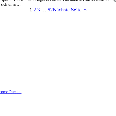
sich unter…
1
2
3
…
52
Nächste Seite
»
acomo Puccini