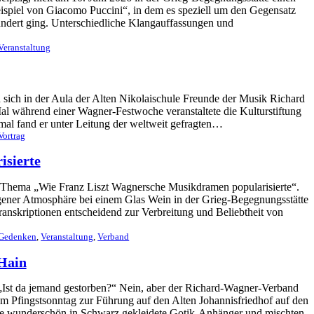
spiel von Giacomo Puccini“, in dem es speziell um den Gegensatz
ndert ging. Unterschiedliche Klangauffassungen und
Veranstaltung
sich in der Aula der Alten Nikolaischule Freunde der Musik Richard
 während einer Wagner-Festwoche veranstaltete die Kulturstiftung
mal fand er unter Leitung der weltweit gefragten…
Vortrag
isierte
 Thema „Wie Franz Liszt Wagnersche Musikdramen popularisierte“.
gener Atmosphäre bei einem Glas Wein in der Grieg-Begegnungsstätte
Transkriptionen entscheidend zur Verbreitung und Beliebtheit von
Gedenken
, 
Veranstaltung
, 
Verband
Hain
 „Ist da jemand gestorben?“ Nein, aber der Richard-Wagner-Verband
am Pfingstsonntag zur Führung auf den Alten Johannisfriedhof auf den
ge wunderschön in Schwarz gekleidete Gotik-Anhänger und mischten