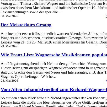
Vortrag zum Thema „Richard Wagner und die italienische Oper am Bei
zwischen deutschem Musikdrama und italienischer Oper im 19. Jahrhu
Textausrichtungen sowie der spezielle…
30. Mai 2026
Der Meisterkurs Gesang
An einem der ersten frühsommerlich warmen Abende des Jahres trafen 
Wagners und des schönen, ausdrucksstarken Gesangs. Zum zweiten Mal
Leipzig vom 21. bis 25. Mai 2026 einen Meisterkurs für Gesang. Dies
29. Mai 2026
Wie Franz Liszt Wagnersche Musikdramen popular
Am Pfingstsonntagabend hielt Helmut den gut besuchten Vortrag zum
Dieser Beitrag zur diesjährigen Wagner-Festwoche fand in ungezwun
statt und brachte den Gästen viel Neues und Interessantes, z. B. dass 
Wagners Opern beitrugen. Welche…
28. Mai 2026
Vom Alten Johannisfriedhof zum Richard-Wagner-
So auf den ersten Blick hätte ein Nicht-Eingeweihter denken können:
Leipzig hatte die großartige Idee, Besucher des Wave-Gotik-Treffens 
Spuren von Richard Wagners Familie einzuladen. Und so kamen eini