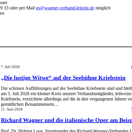
kner
89 33 oder per Mail
gs@wagner-verband-leipzig.de
möglich
sen
7. Juli 2026
„Die lustige Witwe“ auf der Seebühne Kriebstein
Die schönen Aufführungen auf der Seebühne Kriebstein sind und blei
am 5. Juli 2026 ein kleiner Kreis unserer Verbandsmitglieder, teilwe
Kriebstein, verzichtete allerdings auf die in den vergangenen Jahren v
gemütlichen Beisammensein…
11. Juni 2026
Richard Wagner und die italienische Oper am Beis
Prof. Dr. Helmut Loos, Vorsitzender des Richard-Wagner-Verbandes Le