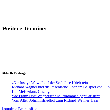
Weitere Termine:
…
Aktuelle Beiträge
„Die lustige Witwe“ auf der Seebühne Kriebstein
Richard Wagner und die italienische Oper am Beispiel von Gi
Der Meisterkurs Gesang
Wie Franz Liszt Wagnersche Musikdramen popularisierte
Vom Alten Johannisfriedhof zum Richard-Wagner-Hain
komplette Beitragsliste