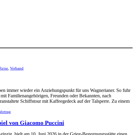
Reise
, 
Verband
ben immer wieder ein Anziehungspunkt für uns Wagnerianer. So fuhr
ise mit Familienangehörigen, Freunden oder Bekannten, nach
eranstaltete Schiffstour mit Kaffeegedeck auf der Talsperre. Zu einem
Vortrag
piel von Giacomo Puccini
ipzig, hielt am 10. Juni 2026 in der Grieg-Begegnungsstätte einen