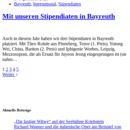
Bayreuth
,
International
,
Stipendiaten
Mit unseren Stipendiaten in Bayreuth
Auch in diesem Jahr haben wir drei Stipendiaten in Bayreuth
platziert. Mit Theo Rohde aus Pinneberg, Tenor (1. Preis), Yutong
Wei, China, Bariton (2. Preis) und Iphigenie Worbes, Leipzig,
Mezzosopran, die als Ersatz für Juyeon Jeong eingesprungen ist (sie
nahm…
1
2
3
4
5
Weiter
Aktuelle Beiträge
„Die lustige Witwe“ auf der Seebühne Kriebstein
Richard Wagner und die italienische Oper am Beispiel von