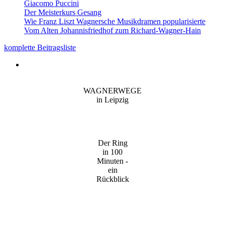
Giacomo Puccini
Der Meisterkurs Gesang
Wie Franz Liszt Wagnersche Musikdramen popularisierte
Vom Alten Johannisfriedhof zum Richard-Wagner-Hain
komplette Beitragsliste
WAGNERWEGE
in Leipzig
Der Ring
in 100
Minuten -
ein
Rückblick