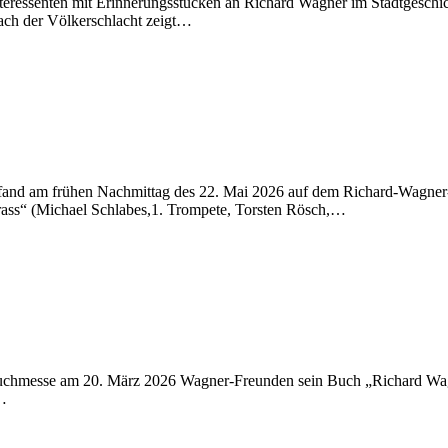
teressenten mit Erinnerungsstücken an Richard Wagner im Stadtgesch
nach der Völkerschlacht zeigt…
g fand am frühen Nachmittag des 22. Mai 2026 auf dem Richard-Wagner-
rass“ (Michael Schlabes,1. Trompete, Torsten Rösch,…
r Buchmesse am 20. März 2026 Wagner-Freunden sein Buch „Richard Wagn
n…