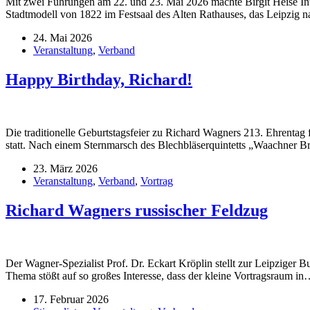
Mit zwei Führungen am 22. und 23. Mai 2026 machte Birgit Heise In
Stadtmodell von 1822 im Festsaal des Alten Rathauses, das Leipzig 
24. Mai 2026
Veranstaltung
,
Verband
Happy Birthday, Richard!
Die traditionelle Geburtstagsfeier zu Richard Wagners 213. Ehrenta
statt. Nach einem Sternmarsch des Blechbläserquintetts „Waachner B
23. März 2026
Veranstaltung
,
Verband
,
Vortrag
Richard Wagners russischer Feldzug
Der Wagner-Spezialist Prof. Dr. Eckart Kröplin stellt zur Leipzige
Thema stößt auf so großes Interesse, dass der kleine Vortragsraum i
17. Februar 2026