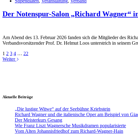
Stipendiaten
,
Veranstaltung
,
Verband
Der Notenspur-Salon „Richard Wagner“ i
Am Abend des 13. Februar 2026 fanden sich die Mitglieder des Ri
Verbandsvorsitzender Prof. Dr. Helmut Loos unterstrich in seinem 
1
2
3
4
…
22
Weiter
Aktuelle Beiträge
„Die lustige Witwe“ auf der Seebühne Kriebstein
Richard Wagner und die italienische Oper am Beispiel von Gi
Der Meisterkurs Gesang
Wie Franz Liszt Wagnersche Musikdramen popularisierte
Vom Alten Johannisfriedhof zum Richard-Wagner-Hain