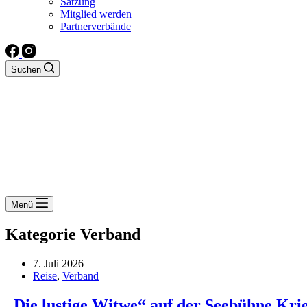
Satzung
Mitglied werden
Partnerverbände
Suchen
Menü
Kategorie
Verband
7. Juli 2026
Reise
,
Verband
„Die lustige Witwe“ auf der Seebühne Krie