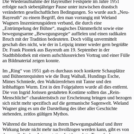
Die Wiederaufnahme der Bayreuther Festspiele im Jahre 1951
erfolgte nach siebenjähriger Pause unter inzwischen drastisch
veränderten gesellschaftlichen Bedingungen. So wurde auch „Neu-
Bayreuth“ zu einem Begriff, den man vorrangig mit Wieland
Wagners Inszenierungsideen verband, die durch eine
„Entrümpelung der Bühne“, magisches Dämmerlicht sowie eine
bewegungsarme „Bewegungsregie“ auffielen und einen radikalen
Bruch mit der Tradition bedeuteten. Doch völlig unvermittelt
geschah dies nicht, wie der in Leipzig immer wieder gern begrüßte
Dr. Frank Piontek aus Bayreuth am 19. September in der
Stadtbibliothek mit einem aufschlussreichen Vortrag und einer Fülle
an Bildmaterial zeigen konnte.
Im „Ring“ von 1951 gab es durchaus noch konkrete Schauplätze
und Bühnenrequisiten wie die Burg Walhall, Hundings Esche,
Mimes Schmiede, den Walkürenfelsen mit Tanne und den
leibhaftigen Wurm. Erst in den Folgejahren wurde all dies entfernt.
Die von Ingrid Jorissen gestalteten Kostüme sollten das „Rein-
Menschliche“ charakteristisch zur Erscheinung bringen und bezogen
sich nicht mehr spezifisch auf die germanische Sagenwelt. Wieland
Wagner ging es um die Darstellung des über aller Geschichte
stehenden, zeitlos gültigen Mythos.
Während die Inszenierung in ihrem Bewegungsablauf und ihrer
Wirkung heute nicht mehr nachvollzogen werden kann, gibt es von