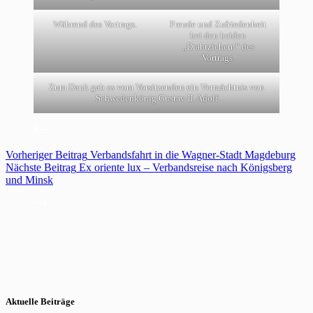
Während des Vortrags.
Freude und Zufriedenheit
bei den beiden
„Drahtziehern“ des
Vortrags.
Zum Dank gab es vom Vorsitzenden ein Vermächtnis von
Schwedenkönig Gustav II. Adolf
Vorheriger
Beitrag
Verbandsfahrt in die Wagner-Stadt Magdeburg
Nächste
Beitrag
Ex oriente lux – Verbandsreise nach Königsberg
und Minsk
Aktuelle Beiträge