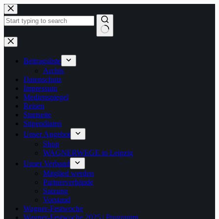
Zum
Inhalt
springen
Keine
Ergebnisse
Beitragsliste
Archiv
Datenschutz
Impressum
Medienspiegel
Reisen
Startseite
Stipendiaten
Unser Angebot
Shop
WAGNERWEGE in Leipzig
Unser Verband
Mitglied werden
Partnerverbände
Satzung
Vorstand
Wagner-Festwoche
Wagner-Festwoche 2025 | Programm