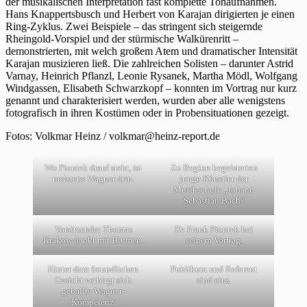
der musikalischen Interpretation fast komplette Tonaufnahmen.
Hans Knappertsbusch und Herbert von Karajan dirigierten je einen
Ring-Zyklus. Zwei Beispiele – das stringent sich steigernde
Rheingold-Vorspiel und der stürmische Walkürenritt –
demonstrierten, mit welch großem Atem und dramatischer Intensität
Karajan musizieren ließ. Die zahlreichen Solisten – darunter Astrid
Varnay, Heinrich Pflanzl, Leonie Rysanek, Martha Mödl, Wolfgang
Windgassen, Elisabeth Schwarzkopf – konnten im Vortrag nur kurz
genannt und charakterisiert werden, wurden aber alle wenigstens
fotografisch in ihren Kostümen oder in Probensituationen gezeigt.
Fotos: Volkmar Heinz / volkmar@heinz-report.de
Wo Piontek drauf steht, ist
Zu Beginn begeisterten
meistens Wagner drin.
junge Künstler der
Musikschule „Johann
Sebastian Bach“
Vorsitzender Thomas
Dr. Frank Piontek bei
Krakow dankt mit Blumen.
seinem Vortrag.
Hinter dem freundlichen
Publikum und Referent
Gesicht verbirgt sich
sind eins.
geballte Wagner-
Kompetenz.