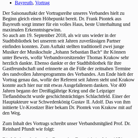
Bayreuth
,
Vortrag
Der Saisonauftakt der Vortragsreihe unseres Verbandes hielt zu
Beginn gleich einen Höhepunkt bereit. Dr. Frank Piontek aus
Bayreuth sorgt immer für ein volles Haus, beste Unterhaltung und
maximalen Erkenntnisgewinn.
So auch am 19. September 2018, als wir uns wieder in der
Stadtbibliothek bei unserem seit Jahren zuverlässigen Partner
einfinden konnten. Zum Auftakt stellten traditionell zwei junge
Musiker der Musikschule „Johann Sebastian Bach“ ihr Können
unter Beweis, wofür Verbandsvorsitzender Thomas Krakow sehr
herzlich dankte. Ebenso dankte er der Stadtbibliothek für ihre
Gastfreundschaft und erinnerte an die Fülle der zeitnahen Termine
des randvollen Jahresprogramms des Verbandes. Am Ende hielt der
Vortrag genau das, wofür der Referent seit Jahren steht und Krakow
konnte auch hier nur mit etwas Ausgefallenem danken. Vor 400
Jahren begann der Dreißigjährige Krieg und die Leipziger
Tieflandsbucht wurde geschichtsträchtiges Schlachtfeld. Einer der
Hauptakteure war Schwedenkönig Gustav II. Adolf. Das von ihm
initiierte Ur-Krostizer Bier bekam Dr. Piontek von Krakow mit auf
den Weg.
Zum Inhalt des Vortrags schreibt unser Verbandsmitglied Prof. Dr.
Reinhard Pfundt wie folgt: