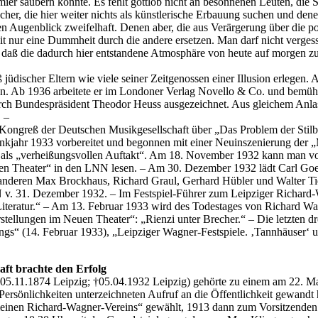
ier säubern könnte. Es fehlt gottlob nicht an besonnenen Leuten, die
cher, die hier weiter nichts als künstlerische Erbauung suchen und dene
en Augenblick zweifelhaft. Denen aber, die aus Verärgerung über die p
it nur eine Dummheit durch die andere ersetzen. Man darf nicht ver
 daß die dadurch hier entstandene Atmosphäre von heute auf morgen zu 
jüdischer Eltern wie viele seiner Zeitgenossen einer Illusion erlegen.
. Ab 1936 arbeitete er im Londoner Verlag Novello & Co. und bemüht
ch Bundespräsident Theodor Heuss ausgezeichnet. Aus gleichem Anlass
 –
. Kongreß der Deutschen Musikgesellschaft über „Das Problem der St
kjahr 1933 vorbereitet und begonnen mit einer Neuinszenierung der „M
ls „verheißungsvollen Auftakt“. Am 18. November 1932 kann man von 
uen Theater“ in den LNN lesen. – Am 30. Dezember 1932 lädt Carl Go
anderen Max Brockhaus, Richard Graul, Gerhard Hübler und Walter Ti
v. 31. Dezember 1932. – Im Festspiel-Führer zum Leipziger Richard-W
 Literatur.“ – Am 13. Februar 1933 wird des Todestages von Richard Wa
stellungen im Neuen Theater“: „Rienzi unter Brecher.“ – Die letzten 
lings“ (14. Februar 1933), „Leipziger Wagner-Festspiele. ‚Tannhäuser‘
ft brachte den Erfolg
5.11.1874 Leipzig; †05.04.1932 Leipzig) gehörte zu einem am 22. Ma
ersönlichkeiten unterzeichneten Aufruf an die Öffentlichkeit gewand
meinen Richard-Wagner-Vereins“ gewählt, 1913 dann zum Vorsitzenden 