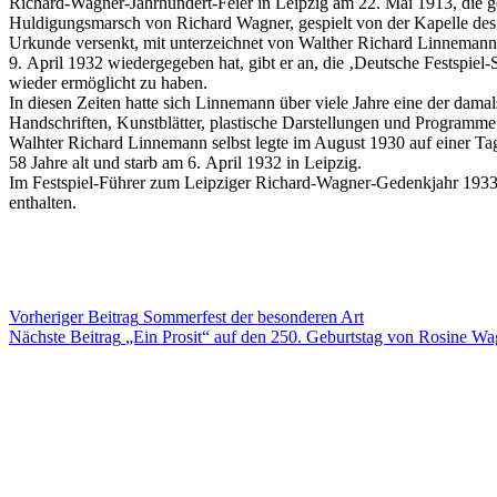
Richard-Wagner-Jahrhundert-Feier in Leipzig am 22. Mai 1913, die 
Huldigungsmarsch von Richard Wagner, gespielt von der Kapelle des 
Urkunde versenkt, mit unterzeichnet von Walther Richard Linnemann
9. April 1932 wiedergegeben hat, gibt er an, die ‚Deutsche Festspie
wieder ermöglicht zu haben.
In diesen Zeiten hatte sich Linnemann über viele Jahre eine der da
Handschriften, Kunstblätter, plastische Darstellungen und Program
Walhter Richard Linnemann selbst legte im August 1930 auf einer Ta
58 Jahre alt und starb am 6. April 1932 in Leipzig.
Im Festspiel-Führer zum Leipziger Richard-Wagner-Gedenkjahr 193
enthalten.
Vorheriger
Beitrag
Sommerfest der besonderen Art
Nächste
Beitrag
„Ein Prosit“ auf den 250. Geburtstag von Rosine Wa