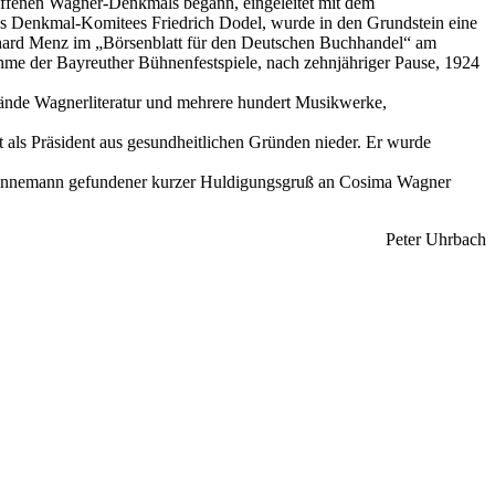
affenen Wagner-Denkmals begann, eingeleitet mit dem
des Denkmal-Komitees Friedrich Dodel, wurde in den Grundstein eine
erhard Menz im „Börsenblatt für den Deutschen Buchhandel“ am
ahme der Bayreuther Bühnenfestspiele, nach zehnjähriger Pause, 1924
Bände Wagnerliteratur und mehrere hundert Musikwerke,
als Präsident aus gesundheitlichen Gründen nieder. Er wurde
 Linnemann gefundener kurzer Huldigungsgruß an Cosima Wagner
Peter Uhrbach