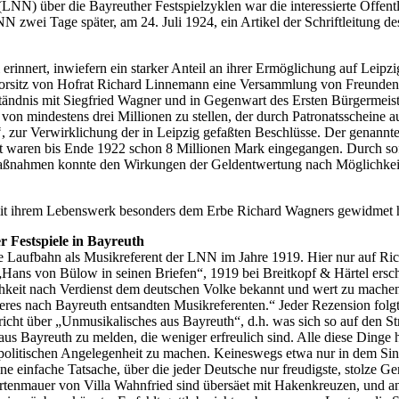
(LNN) über die Bayreuther Festspielzyklen war die interessierte Öffentl
zwei Tage später, am 24. Juli 1924, ein Artikel der Schriftleitung des
rinnert, inwiefern ein starker Anteil an ihrer Ermöglichung auf Leipzig
sitz von Hofrat Richard Linnemann eine Versammlung von Freunden der
dnis mit Siegfried Wagner und in Gegenwart des Ersten Bürgermeister
von mindestens drei Millionen zu stellen, der durch Patronatsscheine a
‘, zur Verwirklichung der in Leipzig gefaßten Beschlüsse. Der genannte
keit waren bis Ende 1922 schon 8 Millionen Mark eingegangen. Durch s
Maßnahmen konnte den Wirkungen der Geldentwertung nach Möglichkeit
ich mit ihrem Lebenswerk besonders dem Erbe Richard Wagners gewidme
r Festspiele in Bayreuth
Laufbahn als Musikreferent der LNN im Jahre 1919. Hier nur auf Rich
 „Hans von Bülow in seinen Briefen“, 1919 bei Breitkopf & Härtel ersc
lichkeit nach Verdienst dem deutschen Volke bekannt und wert zu mach
res nach Bayreuth entsandten Musikreferenten.“ Jeder Rezension folgte
icht über „Unmusikalisches aus Bayreuth“, d.h. was sich so auf den S
 aus Bayreuth zu melden, die weniger erfreulich sind. Alle diese Dinge
politischen Angelegenheit zu machen. Keineswegs etwa nur in dem Sinn
 eine einfache Tatsache, über die jeder Deutsche nur freudigste, stolze
artenmauer von Villa Wahnfried sind übersäet mit Hakenkreuzen, und an 