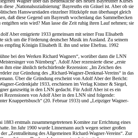
 Siegfried Wagner über das Bedenkliche des neuen Bayreuther Kurses
n diese ‚Nationalsozialisierung‘ Bayreuths ein Gräuel ist. Aber ob sie
olitischen Hanswurstiaden einzelner Hitzköpfe nun überhaupt gleich
gessen, daß diese Gegend um Bayreuth wochenlang das Sammelbecken
entgiften sein wird? Man lasse die Zeit ruhig ihren Lauf nehmen; sie
 Adolf Aber emigrierte 1933 gemeinsam mit seiner Frau Elisabeth
e sich um die Förderung deutscher Musik im Ausland. Zu seinem
 empfing Königin Elisabeth II. ihn und seine Ehefrau. 1992
ilbühne bei den Werken Richard Wagners“, worüber dann die LNN
eistersinger von Nürnberg“. Adolf Aber rezensierte diese „erste
ihm eine ähnlich tiefschürfende Rezension: „Im Zeichen des
erdeler zur Gründung des „Richard-Wagner-Denkmal-Vereins“ in das
emann. Über die Gründung erscheint von Adolf Aber der Bericht:
agner-Gedenkjahr 1933, erschienen im Verlag Kistner & Siegel,
gner ganzseitig in den LNN gedacht. Für Adolf Aber ist es ein
drei Rezensionen von Adolf Aber in den LNN sind folgende:
 unter Knappertsbusch“ (20. Februar 1933) und „Leipziger Wagner-
i 1883 erstmals zusammengetretenen Komitee zur Errichtung eines
t hatte. Im Jahr 1900 wurde Linnemann auch wegen seiner großen
der „Zentralleitung des Allgemeinen Richard-Wagner-Vereins“. Zur