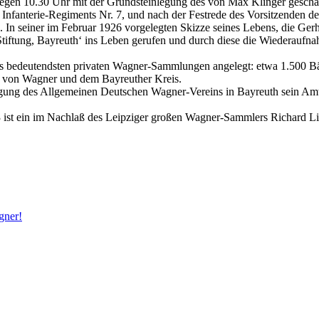
gegen 10.30 Uhr mit der Grundsteinlegung des von Max Klinger gesch
Infanterie-Regiments Nr. 7, und nach der Festrede des Vorsitzenden 
. In seiner im Februar 1926 vorgelegten Skizze seines Lebens, die G
l-Stiftung, Bayreuth‘ ins Leben gerufen und durch diese die Wiederaufn
mals bedeutendsten privaten Wagner-Sammlungen angelegt: etwa 1.500 
me von Wagner und dem Bayreuther Kreis.
gung des Allgemeinen Deutschen Wagner-Vereins in Bayreuth sein Amt 
3 ist ein im Nachlaß des Leipziger großen Wagner-Sammlers Richard
gner!