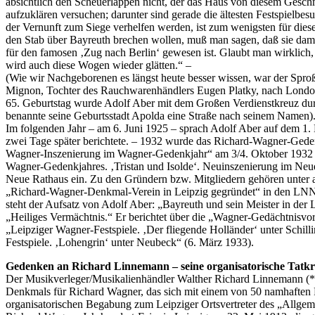
absichtlich den Scheuerlappen nicht, der das Haus von diesem Geschm
aufzuklären versuchen; darunter sind gerade die ältesten Festspielbesu
der Vernunft zum Siege verhelfen werden, ist zum wenigsten für dies
den Stab über Bayreuth brechen wollen, muß man sagen, daß sie dam
für den famosen ‚Zug nach Berlin‘ gewesen ist. Glaubt man wirklich,
wird auch diese Wogen wieder glätten.“ –
(Wie wir Nachgeborenen es längst heute besser wissen, war der Sproß 
Mignon, Tochter des Rauchwarenhändlers Eugen Platky, nach London
65. Geburtstag wurde Adolf Aber mit dem Großen Verdienstkreuz dur
benannte seine Geburtsstadt Apolda eine Straße nach seinem Namen).
Im folgenden Jahr – am 6. Juni 1925 – sprach Adolf Aber auf dem 1
zwei Tage später berichtete. – 1932 wurde das Richard-Wagner-Geden
Wagner-Inszenierung im Wagner-Gedenkjahr“ am 3/4. Oktober 1932 a
Wagner-Gedenkjahres. ‚Tristan und Isolde‘. Neuinszenierung im Ne
Neue Rathaus ein. Zu den Gründern bzw. Mitgliedern gehören unter 
„Richard-Wagner-Denkmal-Verein in Leipzig gegründet“ in den LNN 
steht der Aufsatz von Adolf Aber: „Bayreuth und sein Meister in der
„Heiliges Vermächtnis.“ Er berichtet über die „Wagner-Gedächtnisvor
„Leipziger Wagner-Festspiele. ‚Der fliegende Holländer‘ unter Schil
Festspiele. ‚Lohengrin‘ unter Neubeck“ (6. März 1933).
Gedenken an Richard Linnemann – seine organisatorische Tatkra
Der Musikverleger/Musikalienhändler Walther Richard Linnemann (*0
Denkmals für Richard Wagner, das sich mit einem von 50 namhaften P
organisatorischen Begabung zum Leipziger Ortsvertreter des „Allge