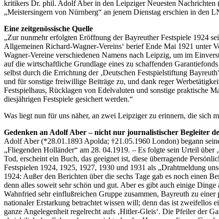
kritikers Dr. phil. Adolf Aber in den Leipziger Neuesten Nachrichten 
„Meistersingern von Nürnberg“ an jenem Dienstag erschien in den LNN 
Eine zeitgenössische Quelle
„Zur nunmehr erfolgten Eröffnung der Bayreuther Festspiele 1924 sei e
Allgemeinen Richard-Wagner-Vereins‘ berief Ende Mai 1921 unter Vor
Wagner-Vereine verschiedenen Namens nach Leipzig, um im Einverstän
auf die wirtschaftliche Grundlage eines zu schaffenden Garantiefonds 
selbst durch die Errichtung der ‚Deutschen Festspielstiftung Bayreuth
und für sonstige freiwillige Beiträge zu, und dank reger Werbetätig
Festspielhaus, Rücklagen von Edelvaluten und sonstige praktische 
diesjährigen Festspiele gesichert werden.“
Was liegt nun für uns näher, an zwei Leipziger zu erinnern, die s
Gedenken an Adolf Aber – nicht nur journalistischer Begleiter de
Adolf Aber (*28.01.1893 Apolda; †21.05.1960 London) begann seine 
„Fliegenden Holländer“ am 28. 04.1919. – Es folgte sein Urteil über
Tod, erscheint ein Buch, das geeignet ist, diese überragende Persön
Festspielen 1924, 1925, 1927, 1930 und 1931 als „Drahtmeldung unse
1924: Außer den Berichten über die sechs Tage gab es noch einen Ber
denn alles soweit sehr schön und gut. Aber es gibt auch einige Dinge
Wahnfried sehr einflußreichen Gruppe zusammen, Bayreuth zu einer 
nationaler Erstarkung betrachtet wissen will; denn das ist zweifellos
ganze Angelegenheit regelrecht aufs ‚Hitler-Gleis‘. Die Pfeiler der G