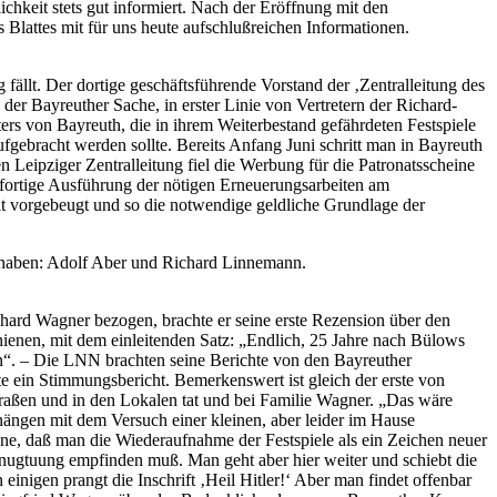
ichkeit stets gut informiert. Nach der Eröffnung mit den
 Blattes mit für uns heute aufschlußreichen Informationen.
 fällt. Der dortige geschäftsführende Vorstand der ‚Zentralleitung des
 Bayreuther Sache, in erster Linie von Vertretern der Richard-
s von Bayreuth, die in ihrem Weiterbestand gefährdeten Festspiele
ufgebracht werden sollte. Bereits Anfang Juni schritt man in Bayreuth
n Leipziger Zentralleitung fiel die Werbung für die Patronatsscheine
ofortige Ausführung der nötigen Erneuerungsarbeiten am
 vorgebeugt und so die notwendige geldliche Grundlage der
t haben: Adolf Aber und Richard Linnemann.
ard Wagner bezogen, brachte er seine erste Rezension über den
hienen, mit dem einleitenden Satz: „Endlich, 25 Jahre nach Bülows
en“. – Die LNN brachten seine Berichte von den Bayreuther
 ein Stimmungsbericht. Bemerkenswert ist gleich der erste von
traßen und in den Lokalen tat und bei Familie Wagner. „Das wäre
 hängen mit dem Versuch einer kleinen, aber leider im Hause
e, daß man die Wiederaufnahme der Festspiele als ein Zeichen neuer
 Genugtuung empfinden muß. Man geht aber hier weiter und schiebt die
einigen prangt die Inschrift ‚Heil Hitler!‘ Aber man findet offenbar