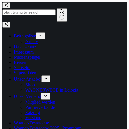
Zum
Inhalt
springen
Keine
Ergebnisse
Beitragsliste
Archiv
Datenschutz
Impressum
Medienspiegel
Reisen
Startseite
Stipendiaten
Unser Angebot
Shop
WAGNERWEGE in Leipzig
Unser Verband
Mitglied werden
Partnerverbände
Satzung
Vorstand
Wagner-Festwoche
Wagner-Festwoche 2025 | Programm