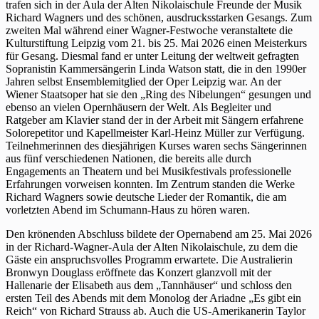
trafen sich in der Aula der Alten Nikolaischule Freunde der Musik
Richard Wagners und des schönen, ausdrucksstarken Gesangs. Zum
zweiten Mal während einer Wagner-Festwoche veranstaltete die
Kulturstiftung Leipzig vom 21. bis 25. Mai 2026 einen Meisterkurs
für Gesang. Diesmal fand er unter Leitung der weltweit gefragten
Sopranistin Kammersängerin Linda Watson statt, die in den 1990er
Jahren selbst Ensemblemitglied der Oper Leipzig war. An der
Wiener Staatsoper hat sie den „Ring des Nibelungen“ gesungen und
ebenso an vielen Opernhäusern der Welt. Als Begleiter und
Ratgeber am Klavier stand der in der Arbeit mit Sängern erfahrene
Solorepetitor und Kapellmeister Karl-Heinz Müller zur Verfügung.
Teilnehmerinnen des diesjährigen Kurses waren sechs Sängerinnen
aus fünf verschiedenen Nationen, die bereits alle durch
Engagements an Theatern und bei Musikfestivals professionelle
Erfahrungen vorweisen konnten. Im Zentrum standen die Werke
Richard Wagners sowie deutsche Lieder der Romantik, die am
vorletzten Abend im Schumann-Haus zu hören waren.
Den krönenden Abschluss bildete der Opernabend am 25. Mai 2026
in der Richard-Wagner-Aula der Alten Nikolaischule, zu dem die
Gäste ein anspruchsvolles Programm erwartete. Die Australierin
Bronwyn Douglass eröffnete das Konzert glanzvoll mit der
Hallenarie der Elisabeth aus dem „Tannhäuser“ und schloss den
ersten Teil des Abends mit dem Monolog der Ariadne „Es gibt ein
Reich“ von Richard Strauss ab. Auch die US-Amerikanerin Taylor