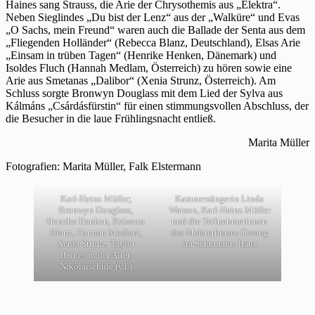
Haines sang Strauss, die Arie der Chrysothemis aus „Elektra“.
Neben Sieglindes „Du bist der Lenz“ aus der „Walküre“ und Evas
„O Sachs, mein Freund“ waren auch die Ballade der Senta aus dem
„Fliegenden Holländer“ (Rebecca Blanz, Deutschland), Elsas Arie
„Einsam in trüben Tagen“ (Henrike Henken, Dänemark) und
Isoldes Fluch (Hannah Medlam, Österreich) zu hören sowie eine
Arie aus Smetanas „Dalibor“ (Xenia Strunz, Österreich). Am
Schluss sorgte Bronwyn Douglass mit dem Lied der Sylva aus
Kálmáns „Csárdásfürstin“ für einen stimmungsvollen Abschluss, der
die Besucher in die laue Frühlingsnacht entließ.
Marita Müller
Fotografien: Marita Müller, Falk Elstermann
Karl-Heinz Müller,
Kammersängerin Linda
Bronwyn Douglass,
Watson, Karl-Heinz Müller
Henrike Henken, Rebecca
und die Teilnehmerinnen
Blanz, Hannah Medlam,
des Meisterkurses Gesang
Xenia Strunz, Taylor
im Schumann-Haus
Haines in der Alten
Nikolaischule (v.l.)