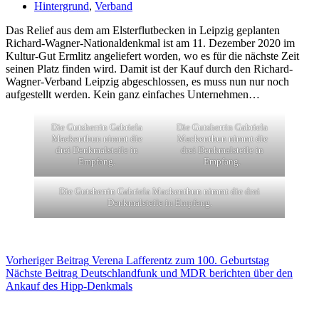
Hintergrund
,
Verband
Das Relief aus dem am Elsterflutbecken in Leipzig geplanten
Richard-Wagner-Nationaldenkmal ist am 11. Dezember 2020 im
Kultur-Gut Ermlitz angeliefert worden, wo es für die nächste Zeit
seinen Platz finden wird. Damit ist der Kauf durch den Richard-
Wagner-Verband Leipzig abgeschlossen, es muss nun nur noch
aufgestellt werden. Kein ganz einfaches Unternehmen…
Die Gutsherrin Gabriela
Die Gutsherrin Gabriela
Mackenthun nimmt die
Mackenthun nimmt die
drei Denkmalsteile in
drei Denkmalsteile in
Empfang.
Empfang.
Die Gutsherrin Gabriela Mackenthun nimmt die drei
Denkmalsteile in Empfang.
Vorheriger
Beitrag
Verena Lafferentz zum 100. Geburtstag
Nächste
Beitrag
Deutschlandfunk und MDR berichten über den
Ankauf des Hipp-Denkmals