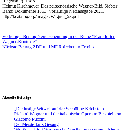
Regensburg 1985
Helmut Kirchmeyer, Das zeitgenössische Wagner-Bild, Siebter
Band: Dokumente 1853, Vorläufige Netzausgabe 2021,
http://kcatalog.org/images/Wagner_53.pdf
Vorheriger
Beitrag
Neuerscheinung in der Reihe "Frankfurter
Wagner-Kontexte"
Nächste
Beitrag
ZDF und MDR drehen in Ermlitz
Aktuelle Beiträge
„Die lustige Witwe“ auf der Seebühne Kriebstein
Richard Wagner und die italienische Oper am Beispiel von
Giacomo Puccini
Der Meisterkurs Gesang
Wie Franz Liszt Wagnersche Musikdramen popularisierte