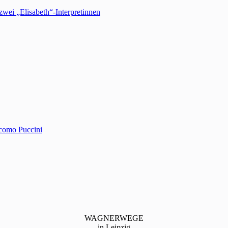
wei „Elisabeth“-Interpretinnen
acomo Puccini
WAGNERWEGE
in Leipzig