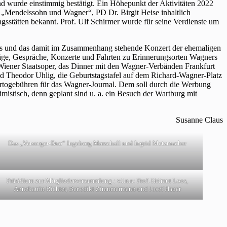
nd wurde einstimmig bestätigt. Ein Höhepunkt der Aktivitäten 2022
„Mendelssohn und Wagner“, PD Dr. Birgit Heise inhaltlich
sstätten bekannt. Prof. Ulf Schirmer wurde für seine Verdienste um
is und das damit im Zusammenhang stehende Konzert der ehemaligen
äge, Gespräche, Konzerte und Fahrten zu Erinnerungsorten Wagners
 Wiener Staatsoper, das Dinner mit den Wagner-Verbänden Frankfurt
d Theodor Uhlig, die Geburtstagstafel auf dem Richard-Wagner-Platz
togebühren für das Wagner-Journal. Dem soll durch die Werbung
istisch, denn geplant sind u. a. ein Besuch der Wartburg mit
Susanne Claus
Das „Versorger-Duo“ Ingeborg Marschall und Ingrid Metzmacher
Präsidium zur Mitgliederversammlung : v.l.n.r.: Prof. Helmut Loos,
Annekatrin Richter, Benedikt Zimnmermann und Josef Hauer