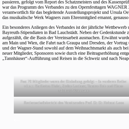
passieren, gefolgt vom Report des Schatzmeisters und des Kassenprüf
war das Programm des Verbandes zu den Opernfesttagen WAGNER 22: 
verantwortlich für das begleitende Ausstellungsprojekt und Ursula 
das musikalische Werk Wagners zum Ehrenmitglied ernannt, genauso 
Ein besonderes Anliegen des Verbandes ist der jährliche Wettbewe
Bayreuth-Stipendiaten in Bad Lauchstädt. Neben der Gedenkstunde z
aufgezählt, die die Basis der Vereinsarbeit ausmachen. Erwähnt wurd
am Main und Wien, die Fahrt nach Graupa und Dresden, der Vortrag 
und der Wagner-Stand sowohl auf dem Weihnachtsmarkt als auch bei
neuer Mitglieder, Sponsoren sowie durch eine Beitragserhöhung entge
„Tannhäuser“-Aufführung und Reisen in die Schweiz und nach Neap
Fast 70 Mitglieder waren der Einladung gefolgt – In vorderen Reihe:
v.l.n.r.: Karlheinz Kislat, Stefan Lochner, Torsten Reh und Klaus-
Michael Weinmann
Rechenschaftsbericht des Vorsitzenden Prof. Dr. Dr. Helmut Loos