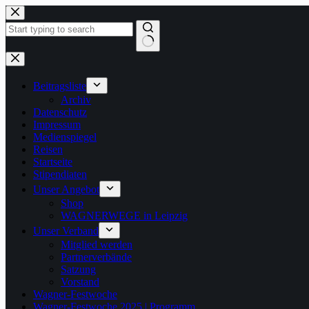
Zum
Inhalt
springen
Keine
Ergebnisse
Beitragsliste
Archiv
Datenschutz
Impressum
Medienspiegel
Reisen
Startseite
Stipendiaten
Unser Angebot
Shop
WAGNERWEGE in Leipzig
Unser Verband
Mitglied werden
Partnerverbände
Satzung
Vorstand
Wagner-Festwoche
Wagner-Festwoche 2025 | Programm