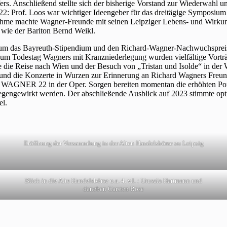
ers. Anschließend stellte sich der bisherige Vorstand zur Wiederwahl u
Prof. Loos war wichtiger Ideengeber für das dreitägige Symposium 
Oehme machte Wagner-Freunde mit seinen Leipziger Lebens- und Wirkung
wie der Bariton Bernd Weikl.
rb um das Bayreuth-Stipendium und den Richard-Wagner-Nachwuchspre
um Todestag Wagners mit Kranzniederlegung wurden vielfältige Vortr
e die Reise nach Wien und der Besuch von „Tristan und Isolde“ in der
und die Konzerte in Wurzen zur Erinnerung an Richard Wagners Freun
 WAGNER 22 in der Oper. Sorgen bereiten momentan die erhöhten Por
gengewirkt werden. Der abschließende Ausblick auf 2023 stimmte optim
el.
Eröffnung der Versammlung in der Alten Handelsbörse zu Leipzig
Blick in die Alte Handelsbörse u.a. 4. v.l. : Urusala Hartmann und
daneben Carsten Rose