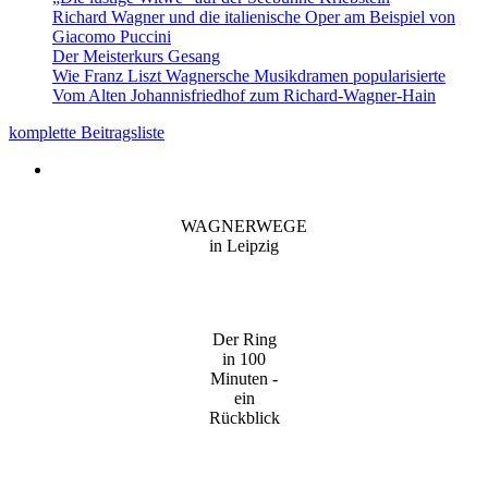
Richard Wagner und die italienische Oper am Beispiel von
Giacomo Puccini
Der Meisterkurs Gesang
Wie Franz Liszt Wagnersche Musikdramen popularisierte
Vom Alten Johannisfriedhof zum Richard-Wagner-Hain
komplette Beitragsliste
WAGNERWEGE
in Leipzig
Der Ring
in 100
Minuten -
ein
Rückblick