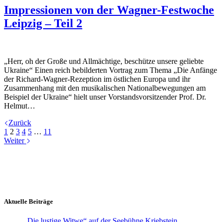
Impressionen von der Wagner-Festwoche
Leipzig – Teil 2
„Herr, oh der Große und Allmächtige, beschütze unsere geliebte
Ukraine“ Einen reich bebilderten Vortrag zum Thema „Die Anfänge
der Richard-Wagner-Rezeption im östlichen Europa und ihr
Zusammenhang mit den musikalischen Nationalbewegungen am
Beispiel der Ukraine“ hielt unser Vorstandsvorsitzender Prof. Dr.
Helmut…
Zurück
1
2
3
4
5
…
11
Weiter
Aktuelle Beiträge
„Die lustige Witwe“ auf der Seebühne Kriebstein