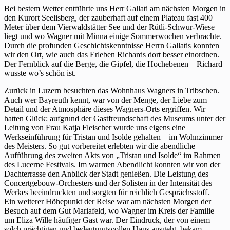
Bei bestem Wetter entführte uns Herr Gallati am nächsten Morgen in
den Kurort Seelisberg, der zauberhaft auf einem Plateau fast 400
Meter über dem Vierwaldstätter See und der Rütli-Schwur-Wiese
liegt und wo Wagner mit Minna einige Sommerwochen verbrachte.
Durch die profunden Geschichtskenntnisse Herrn Gallatis konnten
wir den Ort, wie auch das Erleben Richards dort besser einordnen.
Der Fernblick auf die Berge, die Gipfel, die Hochebenen – Richard
wusste wo’s schön ist.
Zurück in Luzern besuchten das Wohnhaus Wagners in Tribschen.
Auch wer Bayreuth kennt, war von der Menge, der Liebe zum
Detail und der Atmosphäre dieses Wagners-Orts ergriffen. Wir
hatten Glück: aufgrund der Gastfreundschaft des Museums unter der
Leitung von Frau Katja Fleischer wurde uns eigens eine
Werkseinführung für Tristan und Isolde gehalten – im Wohnzimmer
des Meisters. So gut vorbereitet erlebten wir die abendliche
Aufführung des zweiten Akts von „Tristan und Isolde“ im Rahmen
des Lucerne Festivals. Im warmen Abendlicht konnten wir von der
Dachterrasse den Anblick der Stadt genießen. Die Leistung des
Concertgebouw-Orchesters und der Solisten in der Intensität des
Werkes beeindruckten und sorgten für reichlich Gesprächsstoff.
Ein weiterer Höhepunkt der Reise war am nächsten Morgen der
Besuch auf dem Gut Mariafeld, wo Wagner im Kreis der Familie
um Eliza Wille häufiger Gast war. Der Eindruck, der von einem
solch prächtigen und bedeutungsvollen Haus ausgeht, bekam