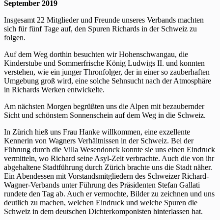
September 2019
Insgesamt 22 Mitglieder und Freunde unseres Verbands machten
sich für fünf Tage auf, den Spuren Richards in der Schweiz zu
folgen.
Auf dem Weg dorthin besuchten wir Hohenschwangau, die
Kinderstube und Sommerfrische König Ludwigs II. und konnten
verstehen, wie ein junger Thronfolger, der in einer so zauberhaften
Umgebung groß wird, eine solche Sehnsucht nach der Atmosphäre
in Richards Werken entwickelte.
Am nächsten Morgen begrüßten uns die Alpen mit bezaubernder
Sicht und schönstem Sonnenschein auf dem Weg in die Schweiz.
In Zürich hieß uns Frau Hanke willkommen, eine exzellente
Kennerin von Wagners Verhältnissen in der Schweiz. Bei der
Führung durch die Villa Wesendonck konnte sie uns einen Eindruck
vermitteln, wo Richard seine Asyl-Zeit verbrachte. Auch die von ihr
abgehaltene Stadtführung durch Zürich brachte uns die Stadt näher.
Ein Abendessen mit Vorstandsmitgliedern des Schweizer Richard-
Wagner-Verbands unter Führung des Präsidenten Stefan Gallati
rundete den Tag ab. Auch er vermochte, Bilder zu zeichnen und uns
deutlich zu machen, welchen Eindruck und welche Spuren die
Schweiz in dem deutschen Dichterkomponisten hinterlassen hat.