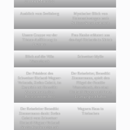
dem Gut Mariafeld
Ausblick vom Seelisberg
Mystischer Blick von
Hohenschwangau nach
Schloss Neuschwanstein
Unsere Gruppe vor der
Frau Hanke erläutert uns
Tristan-Aufführung in
das Asyl Richards in Zürich
Luzerne
Blick auf die Villa
Schweizer Idylle
Wesendonck
Der Präsident des
Der Reiseleiter, Benedikt
Schweizer Richard-Wagner-
Zimmermann, spielt den
Verbands, Stefan Galatti, im
Flügel der Familie
Gespräch mit Benedikt
Wesendonck, den einst
Zimmermann, dem
Richard Wagner und Franz
Reiseleiter (rechts)
Liszt gespielt haben
Der Reiseleiter Benedikt
Wagners Haus in
Zimmermann dankt Stefan
Triebschen
Galatti vom Schweizer
Richard-Wagner-Verband
für die Gastfreundschaft