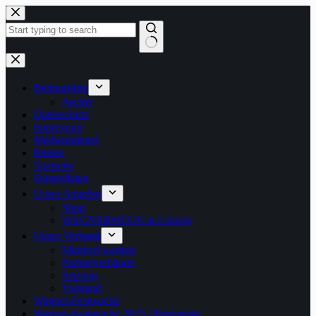
Zum
Inhalt
springen
Keine
Ergebnisse
Beitragsliste
Archiv
Datenschutz
Impressum
Medienspiegel
Reisen
Startseite
Stipendiaten
Unser Angebot
Shop
WAGNERWEGE in Leipzig
Unser Verband
Mitglied werden
Partnerverbände
Satzung
Vorstand
Wagner-Festwoche
Wagner-Festwoche 2025 | Programm