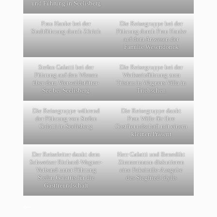
und Führung in Seelisberg
Frau Hanke bei der
Die Reisegruppe bei der
Stadtführung durch Zürich
Führung durch Frau Hanke
auf dem Anwesen der
Familie Wesendonck
Stefan Galatti bei der
Die Reisegruppe bei der
Führung auf den Wiesen
Werkseinführung zum
über dem Vierwaldstätter-
Tristan in Wagners Villa in
See bei Seelisberg
Triebschen
Die Reisegruppe während
Die Reisegruppe dankt
der Führung von Stefan
Frau Wille für Ihre
Galatti in Seelisberg
Gastfreundschaft mit einem
kleinen Präsent
Der Reiseleiter dankt dem
Herr Galatti und Benedikt
Schweizer Richard-Wagner-
Zimmermann diskutieren
Verband unter Führung
eine Faksimile-Ausgabe
Stefan Galattis für die
des Siegfried-Idylls
Gastfreundschaft