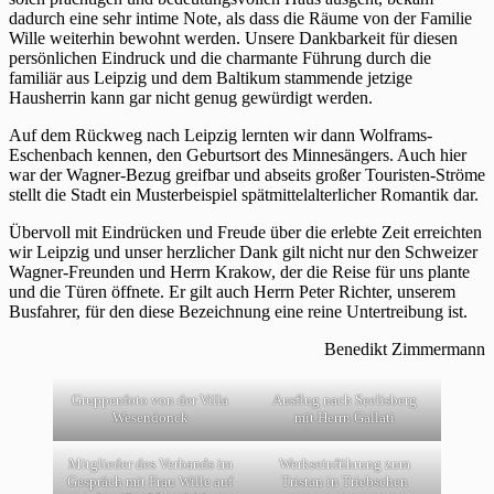
dadurch eine sehr intime Note, als dass die Räume von der Familie
Wille weiterhin bewohnt werden. Unsere Dankbarkeit für diesen
persönlichen Eindruck und die charmante Führung durch die
familiär aus Leipzig und dem Baltikum stammende jetzige
Hausherrin kann gar nicht genug gewürdigt werden.
Auf dem Rückweg nach Leipzig lernten wir dann Wolframs-
Eschenbach kennen, den Geburtsort des Minnesängers. Auch hier
war der Wagner-Bezug greifbar und abseits großer Touristen-Ströme
stellt die Stadt ein Musterbeispiel spätmittelalterlicher Romantik dar.
Übervoll mit Eindrücken und Freude über die erlebte Zeit erreichten
wir Leipzig und unser herzlicher Dank gilt nicht nur den Schweizer
Wagner-Freunden und Herrn Krakow, der die Reise für uns plante
und die Türen öffnete. Er gilt auch Herrn Peter Richter, unserem
Busfahrer, für den diese Bezeichnung eine reine Untertreibung ist.
Benedikt Zimmermann
Gruppenfoto von der Villa
Ausflug nach Seelisberg
Wesendonck
mit Herrn Gallati
Mitglieder des Verbands im
Werkseinführung zum
Gespräch mit Frau Wille auf
Tristan in Triebschen