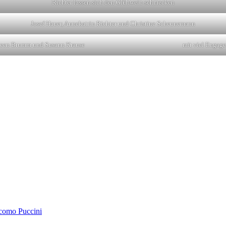
Richter lassen sich den Glühwein schmecken
Josef Hauer, Annekatrin Richter und Christine Scheunemann
leen Brumm und Susann Krause
mit viel Engage
acomo Puccini