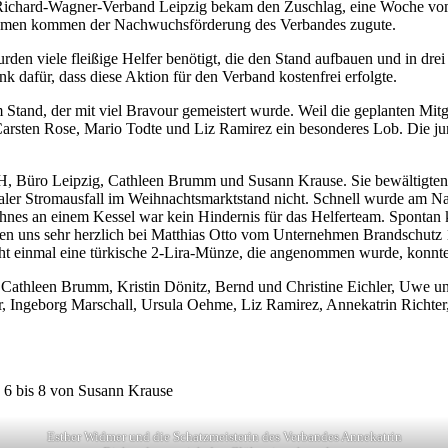
er Richard-Wagner-Verband Leipzig bekam den Zuschlag, eine Woche v
ahmen kommen der Nachwuchsförderung des Verbandes zugute.
rden viele fleißige Helfer benötigt, die den Stand aufbauen und in dr
 dafür, dass diese Aktion für den Verband kostenfrei erfolgte.
tand, der mit viel Bravour gemeistert wurde. Weil die geplanten Mitgl
arsten Rose, Mario Todte und Liz Ramirez ein besonderes Lob. Die jung
Büro Leipzig, Cathleen Brumm und Susann Krause. Sie bewältigten a
aler Stromausfall im Weihnachtsmarktstand nicht. Schnell wurde am Na
ahnes an einem Kessel war kein Hindernis für das Helferteam. Spontan
en uns sehr herzlich bei Matthias Otto vom Unternehmen Brandschutz
ht einmal eine türkische 2-Lira-Münze, die angenommen wurde, konnte
Cathleen Brumm, Kristin Dönitz, Bernd und Christine Eichler, Uwe und 
r, Ingeborg Marschall, Ursula Oehme, Liz Ramirez, Annekatrin Richter,
 6 bis 8 von Susann Krause
Esther Widmer und die Schatzmeisterin des Verbandes Annekatrin