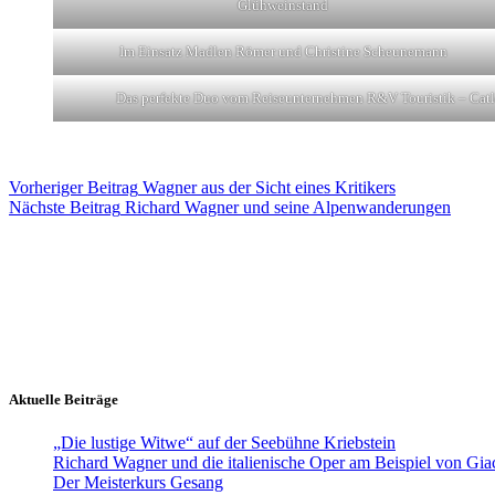
Glühweinstand
Im Einsatz Madlen Römer und Christine Scheunemann
Das perfekte Duo vom Reiseunternehmen R&V Touristik – Cat
Vorheriger
Beitrag
Wagner aus der Sicht eines Kritikers
Nächste
Beitrag
Richard Wagner und seine Alpenwanderungen
Aktuelle Beiträge
„Die lustige Witwe“ auf der Seebühne Kriebstein
Richard Wagner und die italienische Oper am Beispiel von Gi
Der Meisterkurs Gesang