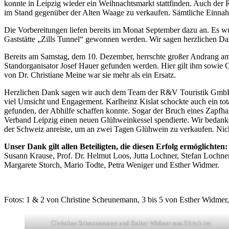
konnte in Leipzig wieder ein Weihnachtsmarkt stattfinden. Auch d
im Stand gegenüber der Alten Waage zu verkaufen. Sämtliche Einn
Die Vorbereitungen liefen bereits im Monat September dazu an. Es wu
Gaststätte „Zills Tunnel“ gewonnen werden. Wir sagen herzlichen Dank
Bereits am Samstag, dem 10. Dezember, herrschte großer Andrang am S
Standorganisator Josef Hauer gefunden werden. Hier gilt ihm sowie C
von Dr. Christiane Meine war sie mehr als ein Ersatz.
Herzlichen Dank sagen wir auch dem Team der R&V Touristik GmbH, 
viel Umsicht und Engagement. Karlheinz Kislat schockte auch ein tot
gefunden, der Abhilfe schaffen konnte. Sogar der Bruch eines Zapfh
Verband Leipzig einen neuen Glühweinkessel spendierte. Wir bedank
der Schweiz anreiste, um an zwei Tagen Glühwein zu verkaufen. Nic
Unser Dank gilt allen Beteiligten, die diesen Erfolg ermöglichten:
Susann Krause, Prof. Dr. Helmut Loos, Jutta Lochner, Stefan Lochne
Margarete Storch, Mario Todte, Petra Weniger und Esther Widmer.
Fotos: 1 & 2 von Christine Scheunemann, 3 bis 5 von Esther Widmer,
Christine Scheunemann und Esther Widmer aus Zürich im