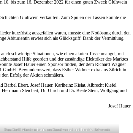
om 10. bis zum 16. Dezember 2022 für einen guten Zweck Glühwein
ei Schichten Glühwein verkaufen. Zum Spülen der Tassen konnte die
ieder kurzfristig ausgefallen waren, musste eine Notlösung durch den
e Abiturientin erwies sich als Glücksgriff. Dank der Vermittlung
uch schwierige Situationen, wie einen akuten Tassenmangel, mit
chbarstand Hilfe geordert und der zuständige Elektriker des Marktes
 konnte Josef Hauer einen Sponsor finden, der dem Richard-Wagner-
 1 GmbH. Bewundernswert, dass Esther Widmer extra aus Zürich in
 den Erfolg der Aktion schmälern.
Bärbel Ebert, Josef Hauer, Karlheinz Kislat, Albrecht Kiefel,
 Herrmann Steichert, Dr. Ulrich und Dr. Beate Stein, Wolfgang und
Josef Hauer
Frau Steffi Martin schaute am Stand vorbei und brachte Kekse mit