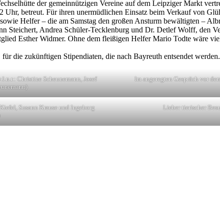
hselhütte der gemeinnützigen Vereine auf dem Leipziger Markt vertre
 22 Uhr, betreut. Für ihren unermüdlichen Einsatz beim Verkauf von Gl
 sowie Helfer – die am Samstag den großen Ansturm bewältigten – Albre
nn Steichert, Andrea Schüler-Tecklenburg und Dr. Detlef Wolff, den 
glied Esther Widmer. Ohne dem fleißigen Helfer Mario Todte wäre vie
 für die zukünftigen Stipendiaten, die nach Bayreuth entsendet werden.
l.n.r.: Christine Scheunemann, Josef
Im angeregten Gespräch vor dem
heunemann)
 Kiefel, Susann Krause und Ingeborg
Lieber tierischer Bes