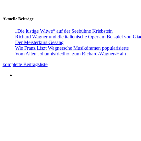
Aktuelle Beiträge
„Die lustige Witwe“ auf der Seebühne Kriebstein
Richard Wagner und die italienische Oper am Beispiel von Gi
Der Meisterkurs Gesang
Wie Franz Liszt Wagnersche Musikdramen popularisierte
Vom Alten Johannisfriedhof zum Richard-Wagner-Hain
komplette Beitragsliste