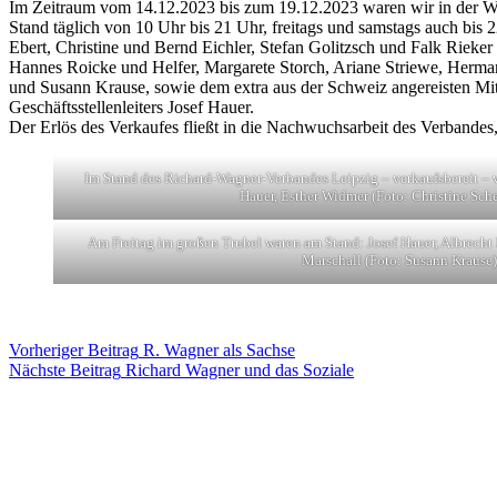
Im Zeitraum vom 14.12.2023 bis zum 19.12.2023 waren wir in der Wec
Stand täglich von 10 Uhr bis 21 Uhr, freitags und samstags auch bis
Ebert, Christine und Bernd Eichler, Stefan Golitzsch und Falk Rieker
Hannes Roicke und Helfer, Margarete Storch, Ariane Striewe, Herma
und Susann Krause, sowie dem extra aus der Schweiz angereisten Mit
Geschäftsstellenleiters Josef Hauer.
Der Erlös des Verkaufes fließt in die Nachwuchsarbeit des Verbandes,
Im Stand des Richard-Wagner-Verbandes Leipzig – verkaufsbereit – v.
Hauer, Esther Widmer (Foto: Christine Sc
Am Freitag im großen Trubel waren am Stand: Josef Hauer, Albrecht
Marschall (Foto: Susann Krause)
Vorheriger
Beitrag
R. Wagner als Sachse
Nächste
Beitrag
Richard Wagner und das Soziale