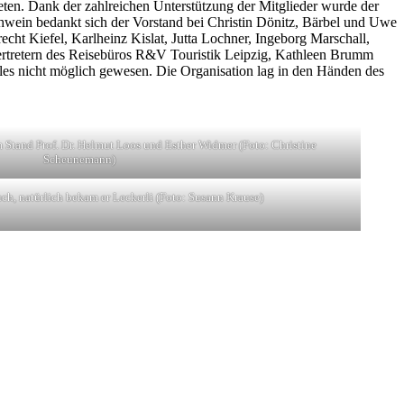
ten. Dank der zahlreichen Unterstützung der Mitglieder wurde der
ühwein bedankt sich der Vorstand bei Christin Dönitz, Bärbel und Uwe
cht Kiefel, Karlheinz Kislat, Jutta Lochner, Ingeborg Marschall,
Vertretern des Reisebüros R&V Touristik Leipzig, Kathleen Brumm
les nicht möglich gewesen. Die Organisation lag in den Händen des
 Stand Prof. Dr. Helmut Loos und Esther Widmer (Foto: Christine
Scheunemann)
uch, natürlich bekam er Leckerli (Foto: Susann Krause)