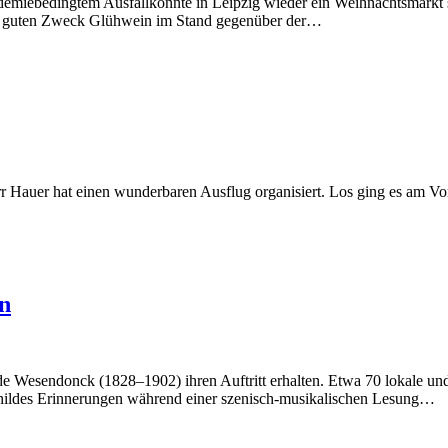
demiebedingtem Ausfallkonnte in Leipzig wieder ein Weihnachtsmarkt
en guten Zweck Glühwein im Stand gegenüber der…
r Hauer hat einen wunderbaren Ausflug organisiert. Los ging es am Vo
n
Wesendonck (1828–1902) ihren Auftritt erhalten. Etwa 70 lokale und i
ldes Erinnerungen während einer szenisch-musikalischen Lesung…