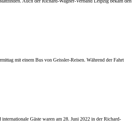
 stattfinden. Auch der Richard-Wagner-Verband Leipzig bekam den
rmittag mit einem Bus von Geissler-Reisen. Während der Fahrt
nternationale Gäste waren am 28. Juni 2022 in der Richard-