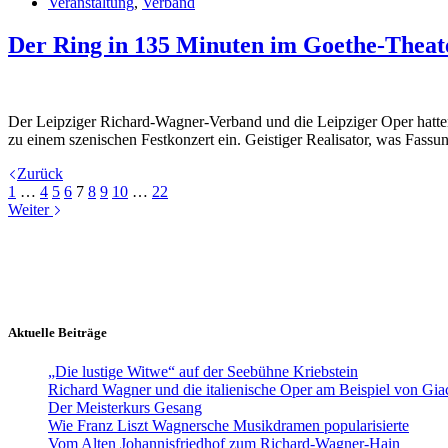
Veranstaltung
,
Verband
Der Ring in 135 Minuten im Goethe-Theat
Der Leipziger Richard-Wagner-Verband und die Leipziger Oper hatte
zu einem szenischen Festkonzert ein. Geistiger Realisator, was Fass
Zurück
1
…
4
5
6
7
8
9
10
…
22
Weiter
Aktuelle Beiträge
„Die lustige Witwe“ auf der Seebühne Kriebstein
Richard Wagner und die italienische Oper am Beispiel von Gi
Der Meisterkurs Gesang
Wie Franz Liszt Wagnersche Musikdramen popularisierte
Vom Alten Johannisfriedhof zum Richard-Wagner-Hain