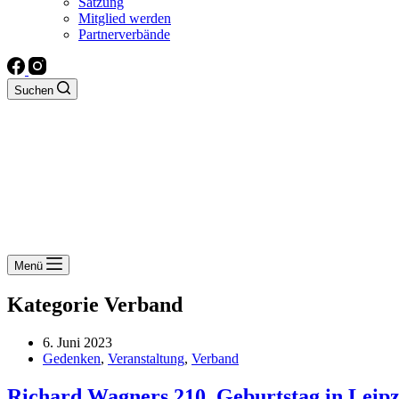
Satzung
Mitglied werden
Partnerverbände
Suchen
Menü
Kategorie
Verband
6. Juni 2023
Gedenken
,
Veranstaltung
,
Verband
Richard Wagners 210. Geburtstag in Leipz